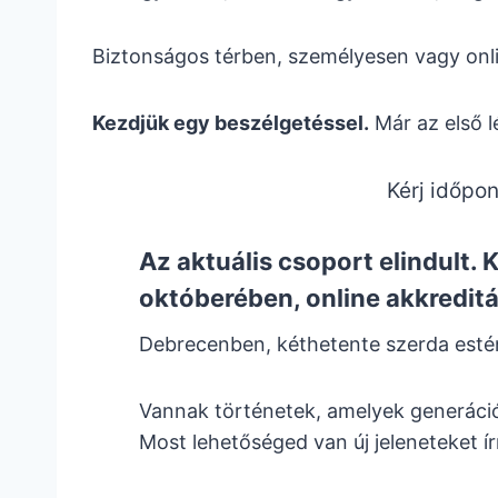
Biztonságos térben, személyesen vagy online
Kezdjük egy beszélgetéssel.
Már az első l
Kérj időpon
Az aktuális csoport elindult
októberében, online akkredit
Debrecenben, kéthetente szerda esté
Vannak történetek, amelyek generáció
Most lehetőséged van új jeleneteket írn