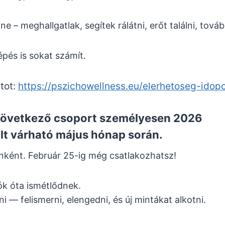
 – meghallgatlak, segítek rálátni, erőt találni, továb
épés is sokat számít.
tot:
https://pszichowellness.eu/elerhetoseg-idopo
. Következő csoport személyesen 2026
ált várható május hónap során.
nként. Február 25-ig még csatlakozhatsz!
k óta ismétlődnek.
i — felismerni, elengedni, és új mintákat alkotni.