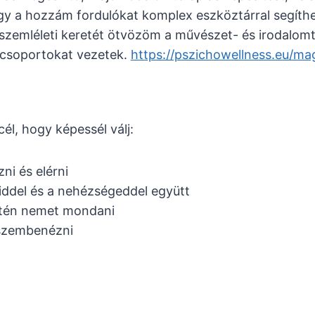
gy a hozzám fordulókat komplex eszköztárral segít
szemléleti keretét ötvözöm a művészet- és irodalom
csoportokat vezetek.
https://pszichowellness.eu/ma
él, hogy képessél válj:
ni és elérni
iddel és a nehézségeddel együtt
setén nemet mondani
l szembenézni