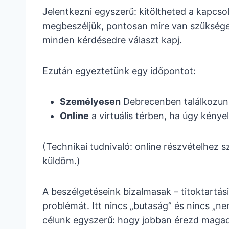
Jelentkezni egyszerű: kitöltheted a kapcso
megbeszéljük, pontosan mire van szüksége
minden kérdésedre választ kapj.
Ezután egyeztetünk egy időpontot:
Személyesen
Debrecenben találkozun
Online
a virtuális térben, ha úgy kény
(Technikai tudnivaló: online részvételhez 
küldöm.)
A beszélgetéseink bizalmasak – titoktartás
problémát. Itt nincs „butaság” és nincs „n
célunk egyszerű: hogy jobban érezd magad