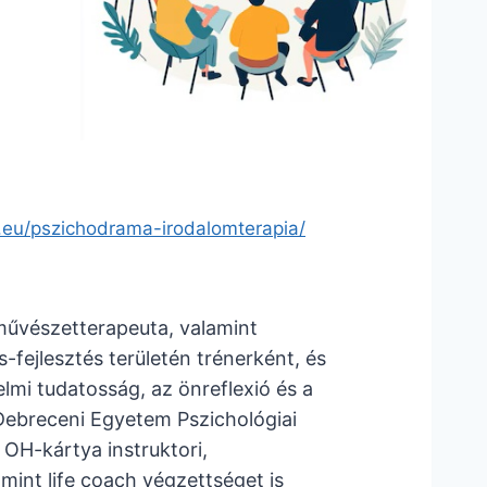
s.eu/pszichodrama-irodalomterapia/
művészetterapeuta, valamint
ejlesztés területén trénerként, és
lmi tudatosság, az önreflexió és a
Debreceni Egyetem Pszichológiai
OH-kártya instruktori,
mint life coach végzettséget is