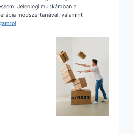
hessem. Jelenlegi munkámban a
terápia módszertanával, valamint
gamrol