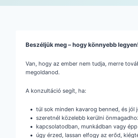
Beszéljük meg – hogy könnyebb legyen
Van, hogy az ember nem tudja, merre továb
megoldanod.
A konzultáció segít, ha:
túl sok minden kavarog benned, és jól 
szeretnél közelebb kerülni önmagadho
kapcsolatodban, munkádban vagy épp 
úgy érzed, lassan elfogy az erőd, kiég