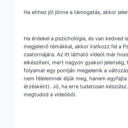
Ha ehhez jól jönne a támogatás, akkor jel
Ha érdekel a pszichológia, és van kedved i
megjelenő témákkal, akkor iratkozz fel a 
csatornájára. Az itt látható videót már hos
elkészíteni, mert nagyon gyakori jelenség,
folyamat egy pontján megjelenik a változás
nem félelemnek éljük meg, hanem egyfajta 
érzésként). Jó, ha erre tudatosan készülsz
megtudod a videóból.