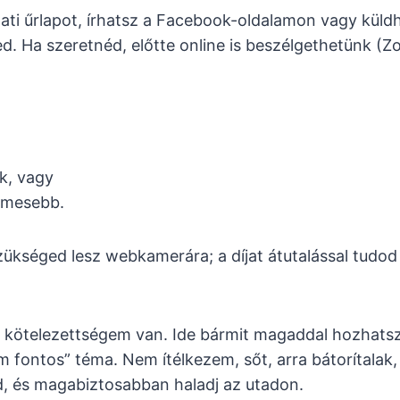
lati űrlapot, írhatsz a Facebook-oldalamon vagy küld
d. Ha szeretnéd, előtte online is beszélgethetünk (
k, vagy
elmesebb.
szükséged lesz webkamerára; a díjat átutalással tudo
i kötelezettségem van. Ide bármit magaddal hozhatsz:
em fontos” téma. Nem ítélkezem, sőt, arra bátorítala
, és magabiztosabban haladj az utadon.