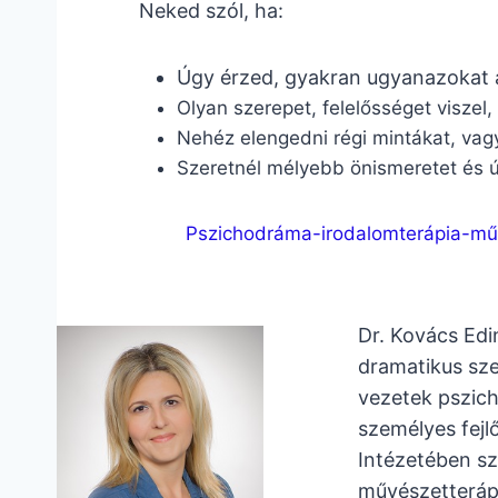
Neked szól, ha:
Úgy érzed, gyakran ugyanazokat a
Olyan szerepet, felelősséget viszel,
Nehéz elengedni régi mintákat, vag
Szeretnél mélyebb önismeretet és 
Pszichodráma-irodalomterápia-műv
Dr. Kovács Edi
dramatikus sze
vezetek pszich
személyes fejl
Intézetében sz
művészetterápi