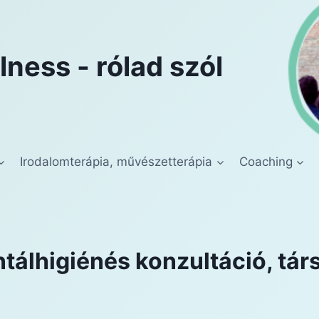
ness - rólad szól
Irodalomterápia, művészetterápia
Coaching
tálhigiénés konzultáció, tá