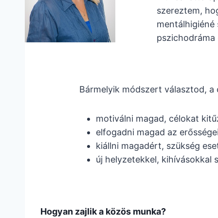
szereztem, ho
mentálhigiéné 
pszichodráma 
Bármelyik módszert választod, a c
motiválni magad, célokat kitűz
elfogadni magad az erőssége
kiállni magadért, szükség e
új helyzetekkel, kihívásokka
Hogyan zajlik a közös munka?