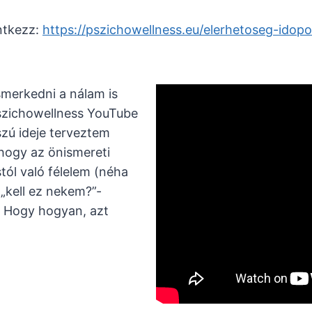
entkezz:
https://pszichowellness.eu/elerhetoseg-idopo
smerkedni a nálam is
Pszichowellness YouTube
szú ideje terveztem
 hogy az önismereti
tól való félelem (néha
„kell ez nekem?”-
. Hogy hogyan, azt