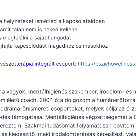
 helyzeteket ismétled a kapcsolataidban
 amit talán nem is neked kellene
y megtalálni a saját hangodat
újfajta kapcsolódást magadhoz és másokhoz
észetterápia integrált csoport:
https://pszichowellnes
na vagyok, mentálhigiénés szakember, irodalom- és 
mléletű coach. 2004 óta dolgozom a humánerőforrás-f
odráma-önismereti csoportokat, melyek célja az érze
ődés támogatása. Mentálhigiénés végzettségemet a 
ereztem. Szakmai tudásomat folyamatosan bővítem: 
ás kiegészítő, majd irodalomterápiás képesítést, vala